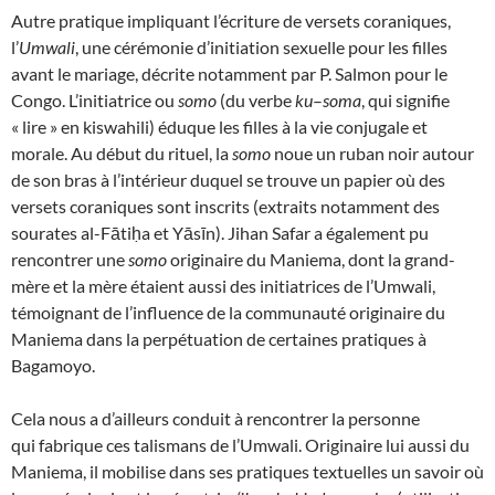
Autre pratique impliquant l’écriture de versets coraniques,
l’
Umwali
, une cérémonie d’initiation sexuelle pour les filles
avant le mariage, décrite notamment par P. Salmon pour le
Congo. L’initiatrice ou
somo
(du verbe
ku
–
soma
, qui signifie
« lire » en kiswahili) éduque les filles à la vie conjugale et
morale. Au début du rituel, la
somo
noue un ruban noir autour
de son bras à l’intérieur duquel se trouve un papier où des
versets coraniques sont inscrits (extraits notamment des
sourates al-Fātiḥa et Yāsīn). Jihan Safar a également pu
rencontrer une
somo
originaire du Maniema, dont la grand-
mère et la mère étaient aussi des initiatrices de l’Umwali,
témoignant de l’influence de la communauté originaire du
Maniema dans la perpétuation de certaines pratiques à
Bagamoyo.
Cela nous a d’ailleurs conduit à rencontrer la personne
qui fabrique ces talismans de l’Umwali. Originaire lui aussi du
Maniema, il mobilise dans ses pratiques textuelles un savoir où