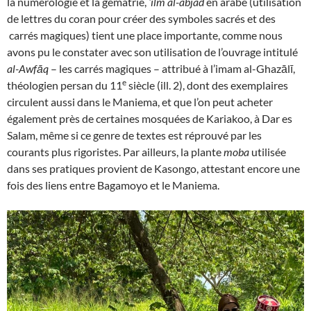
la numérologie et la gématrie,
‘ilm al-abjad
en arabe (utilisation
de lettres du coran pour créer des symboles sacrés et des
carrés magiques) tient une place importante, comme nous
avons pu le constater avec son utilisation de l’ouvrage intitulé
al-Awfāq
– les carrés magiques – attribué à l’imam al-Ghazālī,
e
théologien persan du 11
siècle (ill. 2), dont des exemplaires
circulent aussi dans le Maniema, et que l’on peut acheter
également près de certaines mosquées de Kariakoo, à Dar es
Salam, même si ce genre de textes est réprouvé par les
courants plus rigoristes. Par ailleurs, la plante
moba
utilisée
dans ses pratiques provient de Kasongo, attestant encore une
fois des liens entre Bagamoyo et le Maniema.