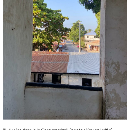
ill. 4 : Vue depuis le Caravansérail (photo : Xavier Luffin)