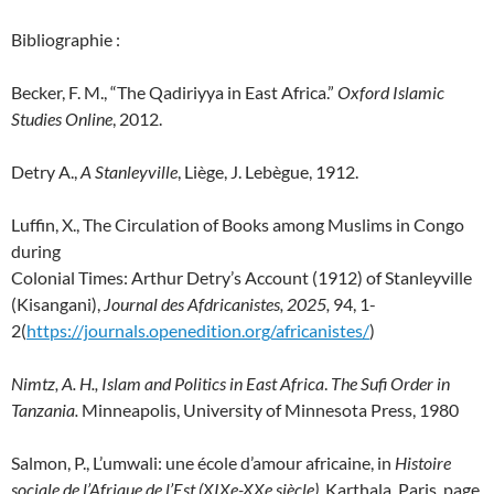
Bibliographie :
Becker, F. M., “The Qadiriyya in East Africa.”
Oxford Islamic
Studies Online
, 2012.
Detry A.,
A Stanleyville
, Liège, J. Lebègue, 1912.
Luffin, X., The Circulation of Books among Muslims in Congo
during
Colonial Times: Arthur Detry’s Account (1912) of Stanleyville
(Kisangani),
Journal des Afdricanistes, 2025,
94, 1-
2(
https://journals.openedition.org/africanistes/
)
Nimtz, A. H., Islam and Politics in East Africa
.
The Sufi Order in
Tanzania.
Minneapolis, University of Minnesota Press, 1980
Salmon, P., L’umwali: une école d’amour africaine, in
Histoire
sociale de l’Afrique de l’Est (XIXe-XXe siècle)
, Karthala, Paris, page