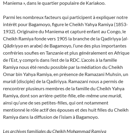
Maniema », dans le quartier populaire de Kariakoo.
Parmi les nombreux facteurs qui participent à expliquer notre
intérêt pour Bagamoyo, figure le Cheikh Yahya Ramiya (1853-
1932). Originaire du Maniema et capturé enfant au Congo, le
Cheikh Ramiya fonde vers 1905 la branche de la Qadiriyya (
al-
Qādiriyya
en arabe) de Bagamoyo, l’une des plus importantes
confréries soufies en Tanzanie et plus généralement en Afrique
de l’Est, y compris dans l’est de la RDC. L’accès à la famille
Ramiya nous été rendu possible par la médiation du Cheikh
Omar bin Yahya Ramiya, en présence de Ramazani Muhsin, un
muridi
(disciple) de la Qadiriyya. Ramazani nous a permis de
rencontrer plusieurs membres de la famille du Cheikh Yahya
Ramiya, dont son arrière-petite-fille, elle-même une
muridi,
ainsi qu’une de ses petites-filles, qui ont notamment
mentionné le rôle actif des épouses et des huit filles du Cheikh
Ramiya dans la diffusion de l’islam à Bagamoyo.
Les archives familiales du Cheikh Mohammad Ramiya