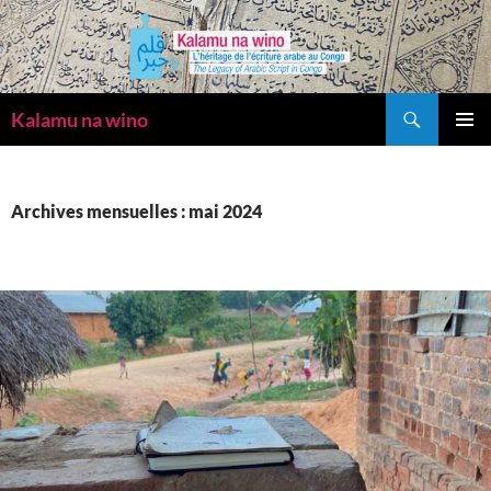
Recherche
Kalamu na wino
ALLER
MENU
AU
PRINCI
CONTENU
Archives mensuelles : mai 2024