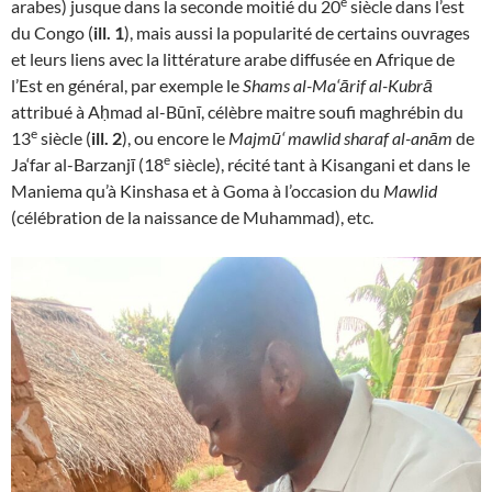
e
arabes) jusque dans la seconde moitié du 20
siècle dans l’est
du Congo (
ill. 1
), mais aussi la popularité de certains ouvrages
et leurs liens avec la littérature arabe diffusée en Afrique de
l’Est en général, par exemple le
Shams al-Ma‘ārif al-Kubrā
attribué à Aḥmad al-Būnī, célèbre maitre soufi maghrébin du
e
13
siècle (
ill. 2
), ou encore le
Majmū‘ mawlid sharaf al-anām
de
e
Ja‘far al-Barzanjī (18
siècle), récité tant à Kisangani et dans le
Maniema qu’à Kinshasa et à Goma à l’occasion du
Mawlid
(célébration de la naissance de Muhammad), etc.