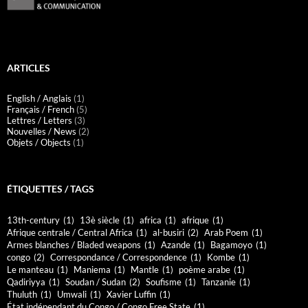
ARTICLES
English / Anglais
(1)
Français / French
(5)
Lettres / Letters
(3)
Nouvelles / News
(2)
Objets / Objects
(1)
ÉTIQUETTES / TAGS
13th-century
(1)
13è siècle
(1)
africa
(1)
afrique
(1)
Afrique centrale / Central Africa
(1)
al-busiri
(2)
Arab Poem
(1)
Armes blanches / Bladed weapons
(1)
Azande
(1)
Bagamoyo
(1)
congo
(2)
Correspondance / Correspondence
(1)
Kombe
(1)
Le manteau
(1)
Maniema
(1)
Mantle
(1)
poème arabe
(1)
Qadiriyya
(1)
Soudan / Sudan
(2)
Soufisme
(1)
Tanzanie
(1)
Thuluth
(1)
Umwali
(1)
Xavier Luffin
(1)
État indépendant du Congo / Congo Free State
(1)