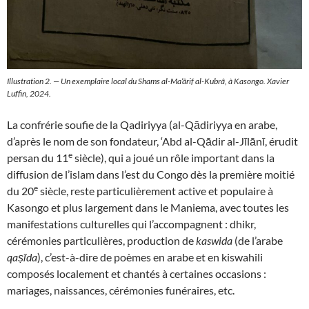
Illustration 2. — Un exemplaire local du
Shams al-Ma‘ârif al-Kubr
â, à Kasongo. Xavier
Luffin, 2024.
La confrérie soufie de la Qadiriyya (al-Qādiriyya en arabe,
d’après le nom de son fondateur, ‘Abd al-Qādir al-Jīlānī, érudit
e
persan du 11
siècle), qui a joué un rôle important dans la
diffusion de l’islam dans l’est du Congo dès la première moitié
e
du 20
siècle, reste particulièrement active et populaire à
Kasongo et plus largement dans le Maniema, avec toutes les
manifestations culturelles qui l’accompagnent : dhikr,
cérémonies particulières, production de
kaswida
(de l’arabe
qaṣīda
), c’est-à-dire de poèmes en arabe et en kiswahili
composés localement et chantés à certaines occasions :
mariages, naissances, cérémonies funéraires, etc.